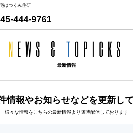
宅はつくみ住研
45-444-9761
N
EWS &
T
OPICKS
最新情報
件情報やお知らせなどを更新し
様々な情報をこちらの最新情報より随時配信しております