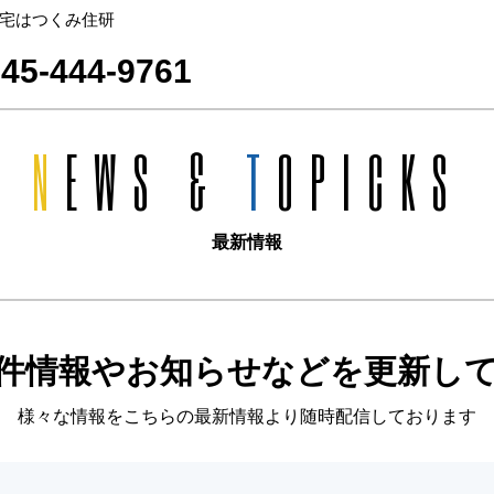
宅はつくみ住研
45-444-9761
N
EWS &
T
OPICKS
最新情報
件情報やお知らせなどを更新し
様々な情報をこちらの最新情報より随時配信しております